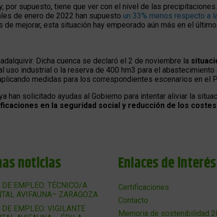
 por supuesto, tiene que ver con el nivel de las precipitaciones.
nales de enero de 2022 han supuesto
un 33% menos respecto a la
os de mejorar, esta situación hay empeorado aún más en el últim
dalquivir. Dicha cuenca se declaró el 2 de noviembre la
situaci
l uso industrial o la reserva de 400 hm3 para el abastecimiento e
 aplicando medidas para los correspondientes escenarios en el 
a han solicitado ayudas al Gobierno para intentar aliviar la situ
ficaciones en la seguridad social y reducción de los costes
mas noticias
Enlaces de interés
 DE EMPLEO: TÉCNICO/A
Certificaciones
TAL AVIFAUNA– ZARAGOZA
Contacto
 DE EMPLEO: VIGILANTE
Memoria de sostenibilidad 