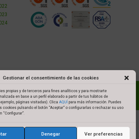
2022
2023
2024
Gestionar el consentimiento de las cookies
l
Política de cookies
Política de privacidad
es propias y de terceros para fines analíticos y para mostrarte
nalizada en base a un perfil elaborado a partir de tus hábitos de
es de compra
ejemplo, páginas visitadas). Clica
AQUÍ
para más información. Puedes
s cookies pulsando el botón “Aceptar” o configurarlas o rechazar su uso
n “Configurar”.
tar
Denegar
Ver preferencias