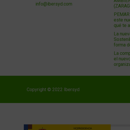
AMBIEN
info@ibersyd.com
(ZARAG
PEMAR 2
este nu
qué te 
La nuev
Sosteni
forma 
La comp
el nuevo
organiz
Copyright © 2022 Ibersyd