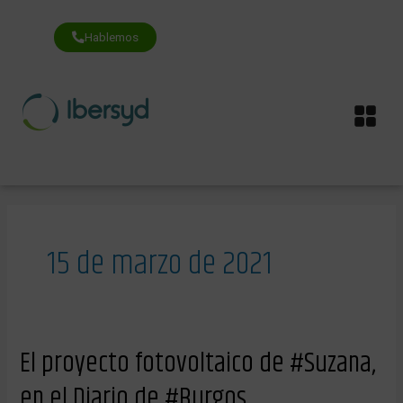
Ir
al
contenido
Hablemos
Me
15 de marzo de 2021
El
El proyecto fotovoltaico de #Suzana,
proyecto
fotovoltaico
en el Diario de #Burgos
de