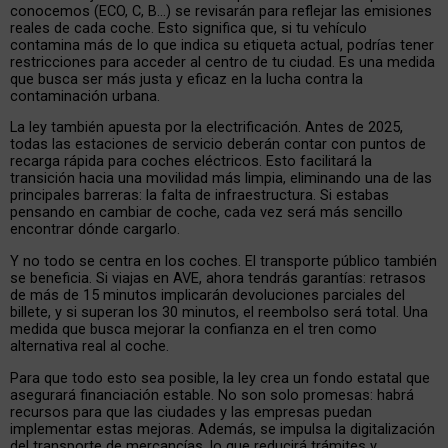
conocemos (ECO, C, B…) se revisarán para reflejar las emisiones
reales de cada coche. Esto significa que, si tu vehículo
contamina más de lo que indica su etiqueta actual, podrías tener
restricciones para acceder al centro de tu ciudad. Es una medida
que busca ser más justa y eficaz en la lucha contra la
contaminación urbana.
La ley también apuesta por la electrificación. Antes de 2025,
todas las estaciones de servicio deberán contar con puntos de
recarga rápida para coches eléctricos. Esto facilitará la
transición hacia una movilidad más limpia, eliminando una de las
principales barreras: la falta de infraestructura. Si estabas
pensando en cambiar de coche, cada vez será más sencillo
encontrar dónde cargarlo.
Y no todo se centra en los coches. El transporte público también
se beneficia. Si viajas en AVE, ahora tendrás garantías: retrasos
de más de 15 minutos implicarán devoluciones parciales del
billete, y si superan los 30 minutos, el reembolso será total. Una
medida que busca mejorar la confianza en el tren como
alternativa real al coche.
Para que todo esto sea posible, la ley crea un fondo estatal que
asegurará financiación estable. No son solo promesas: habrá
recursos para que las ciudades y las empresas puedan
implementar estas mejoras. Además, se impulsa la digitalización
del transporte de mercancías, lo que reducirá trámites y