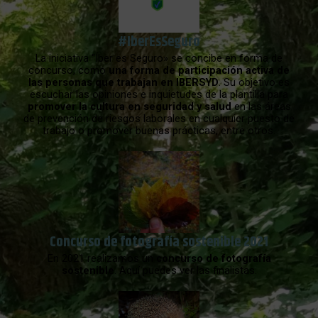
#IberEsSeguro
La iniciativa “Íber es Seguro» se concibe en forma de
concurso, como
una forma de participación activa de
las personas que trabajan en IBERSYD
. Su objetivo es
escuchar las opiniones e inquietudes de la plantilla para
promover la cultura en seguridad y salud
en las áreas
de prevención de riesgos laborales en cualquier puesto de
trabajo o promover buenas prácticas, entre otros.
Concurso de fotografía sostenible 2021
En 2021 realizamos un
concurso de fotografía
sostenible
. Aquí puedes ver las finalistas.