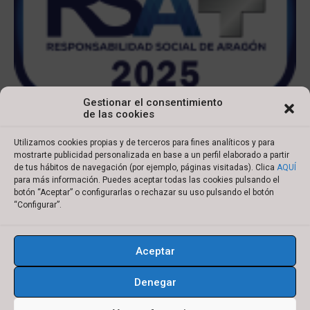
Gestionar el consentimiento
de las cookies
Utilizamos cookies propias y de terceros para fines analíticos y para
mostrarte publicidad personalizada en base a un perfil elaborado a partir
de tus hábitos de navegación (por ejemplo, páginas visitadas). Clica
AQUÍ
para más información. Puedes aceptar todas las cookies pulsando el
botón “Aceptar” o configurarlas o rechazar su uso pulsando el botón
Copyright © 2022 Ibersyd
“Configurar”.
I
L
T
Y
n
i
w
o
Aceptar
s
n
i
u
Aviso legal
Política de cookies
t
k
t
t
Denegar
Política de privacidad
Condiciones de compra
a
e
t
u