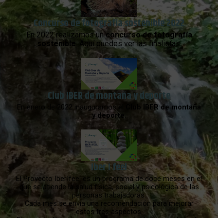
Concurso de fotografía sostenible 2022
En 2022 realizamos un
concurso de fotografía
sostenible
. Aquí puedes ver las finalistas.
Club IBER de montaña y deporte
En enero de 2022 inauguramos el
Club IBER de montaña
y deporte
.
Iber I feel
El Proyecto IberIfeel es un programa de doce meses en el
que se atiende la salud física, social y psicológica de las
personas trabajadoras.
Cada mes se envía una recomendación para mejorar
estos tres aspectos.