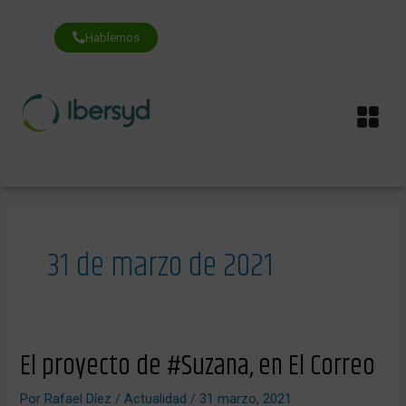
Ir
al
contenido
Hablemos
Me
31 de marzo de 2021
El
El proyecto de #Suzana, en El Correo
proyecto
de
Por
Rafael Díez
/
Actualidad
/
31 marzo, 2021
#Suzana,