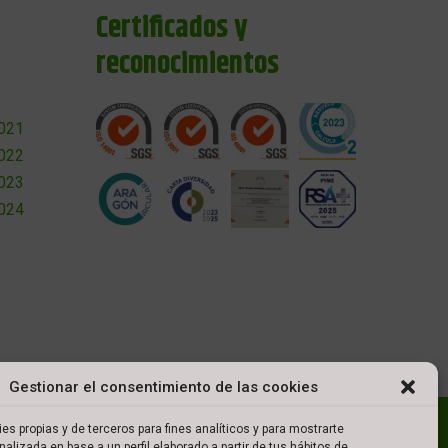
Certificados y
reconocimientos
2021
2022
2023
2024
Gestionar el consentimiento de las cookies
l
Política de cookies
Política de privacidad
es propias y de terceros para fines analíticos y para mostrarte
nalizada en base a un perfil elaborado a partir de tus hábitos de