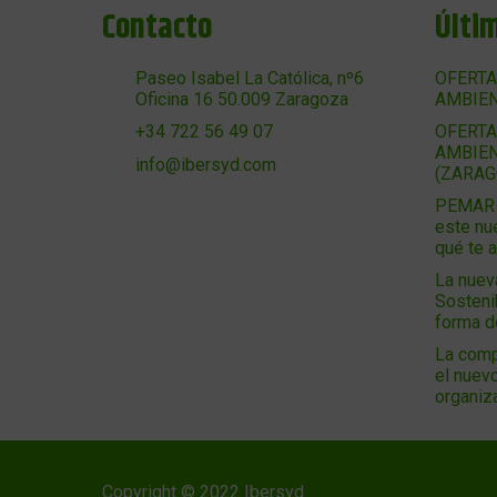
Contacto
Últi
Paseo Isabel La Católica, nº6
OFERTA
Oficina 16 50.009 Zaragoza
AMBIEN
OFERTA
+34 722 56 49 07
AMBIEN
info@ibersyd.com
(ZARAG
PEMAR 2
este nu
qué te 
La nuev
Sosteni
forma 
La comp
el nuevo
organiz
Copyright © 2022 Ibersyd