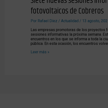
Siete nuevas sesiones info
nuevas
sesiones
fotovoltaicos de Cobreros
informativas
sobre
los
Por
Rafael Díez
/
Actualidad
/
13 agosto, 202
proyectos
fotovoltaicos
Las empresas promotoras de los proyectos fot
de
sesiones informativas la próxima semana. Est
Cobreros
encuentros en los que se informa a toda la c
pública. En esta ocasión, los encuentros volve
Leer más »