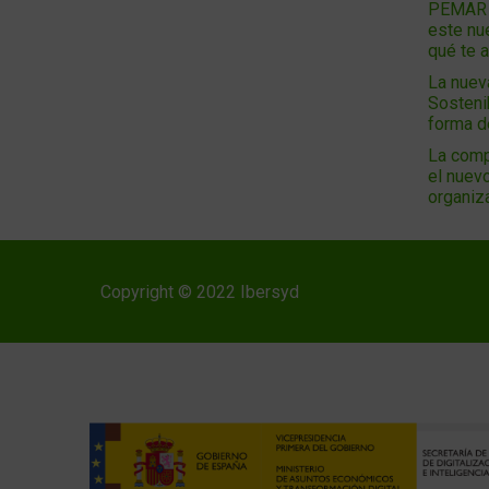
PEMAR 2
este nu
qué te 
La nuev
Sosteni
forma 
La comp
el nuevo
organiz
Copyright © 2022 Ibersyd