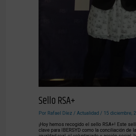
Sello RSA+
Por
Rafael Díez
/
Actualidad
/
15 diciembre, 
¡Hoy hemos recogido el sello RSA+! Este sel
clave para IBERSYD como la conciliación de la v
igualdad real, el voluntariado y acción social,