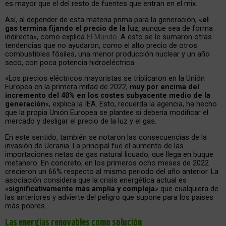
es mayor que el del resto de fuentes que entran en el mix.
Así, al depender de esta materia prima para la generación, «
el
gas termina fijando el precio de la luz
, aunque sea de forma
indirecta», como explica
El Mundo
. A esto se le sumaron otras
tendencias que no ayudaron, como el alto precio de otros
combustibles fósiles, una menor producción nuclear y un año
seco, con poca potencia hidroeléctrica.
«Los precios eléctricos mayoristas se triplicaron en la Unión
Europea en la primera mitad de 2022,
muy por encima del
incremento del 40% en los costes subyacente medio de la
generación
«, explica la IEA. Esto, recuerda la agencia, ha hecho
que la propia Unión Europea se plantee si debería modificar el
mercado y desligar el precio de la luz y el gas.
En este sentido, también se notaron las consecuencias de la
invasión de Ucrania. La principal fue el aumento de las
importaciones netas de gas natural licuado, que llega en buque
metanero. En concreto, en los primeros ocho meses de 2022
crecieron un 66% respecto al mismo periodo del año anterior. La
asociación considera que la crisis energética actual es
«
significativamente más amplia y compleja
» que cualquiera de
las anteriores y advierte del peligro que supone para los países
más pobres.
Las energías renovables como solución