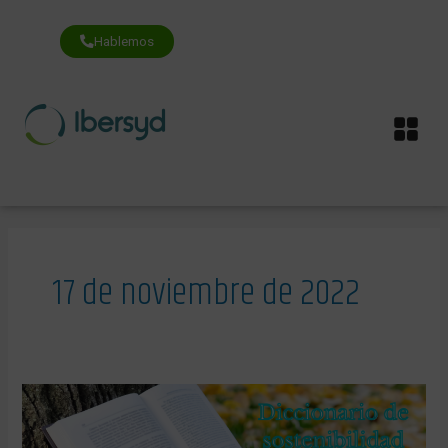
Ir
al
contenido
Hablemos
Me
17 de noviembre de 2022
Un
diccionario
explica
la