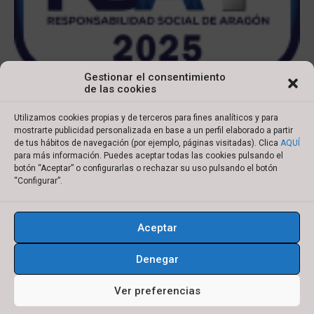
Gestionar el consentimiento
de las cookies
Utilizamos cookies propias y de terceros para fines analíticos y para
mostrarte publicidad personalizada en base a un perfil elaborado a partir
de tus hábitos de navegación (por ejemplo, páginas visitadas). Clica
AQUÍ
para más información. Puedes aceptar todas las cookies pulsando el
botón “Aceptar” o configurarlas o rechazar su uso pulsando el botón
Copyright © 2022 Ibersyd
“Configurar”.
I
L
T
Y
n
i
w
o
Aceptar
s
n
i
u
Aviso legal
Política de cookies
t
k
t
t
Denegar
Política de privacidad
Condiciones de compra
a
e
t
u
g
d
e
b
Ver preferencias
r
i
r
e