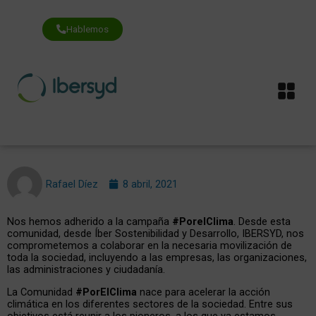
Ir
al
contenido
Hablemos
Me
Rafael Díez
8 abril, 2021
Nos hemos adherido a la campaña
#PorelClima
. Desde esta
comunidad, desde Íber Sostenibilidad y Desarrollo, IBERSYD, nos
comprometemos a colaborar en la necesaria movilización de
toda la sociedad, incluyendo a las empresas, las organizaciones,
las administraciones y ciudadanía.
La Comunidad
#PorElClima
nace para acelerar la acción
climática en los diferentes sectores de la sociedad. Entre sus
objetivos está reunir a los pioneros, a los que ya estamos