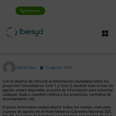
Ir
al
contenido
Hablemos
Me
Rafael Díez
10 agosto, 2021
Con el objetivo de reforzar la información ciudadana sobre los
proyectos fotovoltaicos Coto 1 y Coto 2, durante todo el mes de
agosto estará disponible un punto de información para solventar
cualquier duda o cuestión relativa a los proyectos, contratos de
arrendamiento, etc.
El punto informativo estará abierto todos los martes, miércoles
y jueves de agosto en el Hotel Meleiros (Carretera Nacional 525,
km. 84, en Castro de Sanabria). Los horarios son martes de 11 a