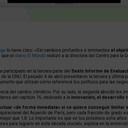
dge
lo tiene claro: «Sin cambios profundos e inminentes
el obje
a que el
diario El Mundo
realizó a la directora del Centro para la
.
a participado en la tercera parte del
Sexto Informe de Evaluaci
o de la ONU.
El pasado 4 de abril presentaron la tercera y última
ocumento que utilizan como referencia los políticos para las nego
encia del cambio climático. Por su lado, la segunda abordó los i
deres del capítulo 16, dedicado a la
innovación, el desarrollo 
 actuar «de forma inmediata» si se quiere conseguir limitar
 aspiracional del Acuerdo de París, pero cada fracción de grado e
es mejor que 1,8. Lo importante es que en los próximos ocho añ
es para lograrlo en esta década crucial», explica en la entrevist