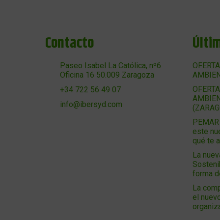
Contacto
Últi
Paseo Isabel La Católica, nº6
OFERTA
Oficina 16 50.009 Zaragoza
AMBIEN
OFERTA
+34 722 56 49 07
AMBIEN
info@ibersyd.com
(ZARAG
PEMAR 2
este nu
qué te 
La nuev
Sosteni
forma 
La comp
el nuevo
organiz