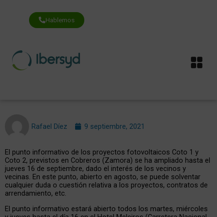
Ir
al
contenido
Hablemos
Me
Rafael Díez
9 septiembre, 2021
El punto informativo de los proyectos fotovoltaicos Coto 1 y
Coto 2, previstos en Cobreros (Zamora) se ha ampliado hasta el
jueves 16 de septiembre, dado el interés de los vecinos y
vecinas. En este punto, abierto en agosto, se puede solventar
cualquier duda o cuestión relativa a los proyectos, contratos de
arrendamiento, etc.
El punto informativo estará abierto todos los martes, miércoles
y jueves hasta el día 16 en el Hotel Meleiros (Carretera Nacional