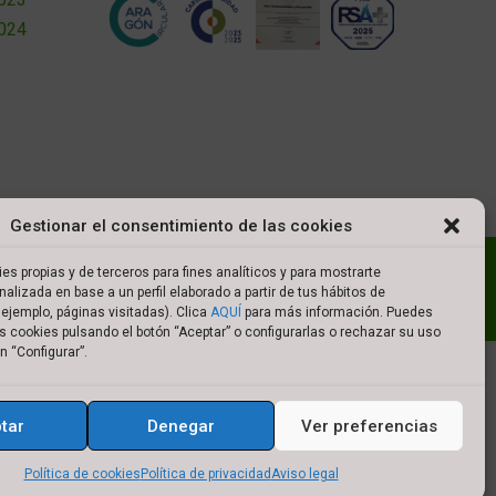
2024
Gestionar el consentimiento de las cookies
l
Política de cookies
Política de privacidad
es propias y de terceros para fines analíticos y para mostrarte
nalizada en base a un perfil elaborado a partir de tus hábitos de
es de compra
ejemplo, páginas visitadas). Clica
AQUÍ
para más información. Puedes
s cookies pulsando el botón “Aceptar” o configurarlas o rechazar su uso
n “Configurar”.
tar
Denegar
Ver preferencias
Política de cookies
Política de privacidad
Aviso legal