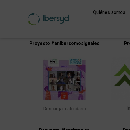
Ir
al
Quiénes somos
contenido
Proyecto
#enIbersomosIguales
Pr
I
Descargar calendario