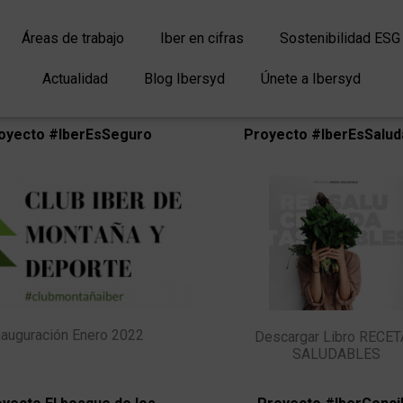
Áreas de trabajo
Iber en cifras
Sostenibilidad ESG
Actualidad
Blog Ibersyd
Únete a Ibersyd
oyecto #IberEsSeguro
Proyecto #IberEsSalud
nauguración Enero 2022
Descargar Libro RECE
SALUDABLES