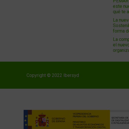
PEMAR 2
este nu
qué te 
La nuev
Sosteni
forma 
La comp
el nuevo
organiz
Copyright © 2022 Ibersyd