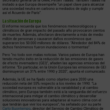
secretario general de la OMM, Petteri Taalas. También Taalas ha
instado a que Europa desempeñe “un papel clave para alcanzar
una sociedad neutra en carbono a mediados de siglo y cumplir
así el Acuerdo de París”.
La situación de Europa
El informe recuerda que los fenómenos meteorológicos y
climáticos de gran impacto del pasado año provocaron cientos
de muertes. Además, afectaron directamente a más de medio
millón de personas y causaron daños económicos que
superaron los 50.000 millones de dólares. “Alrededor del 84% de
dichos fenómenos fueron inundaciones o tormentas”.
Pero “no todo son malas noticias. Varios países de Europa han
tenido mucho éxito en la reducción de las emisiones de gases
de efecto invernadero (GEI)”, añaden las agencias emisoras del
informe. “En particular, en la Unión Europea las emisiones de GEI
disminuyeron un 31% entre 1990 y 2020″, apunta el comunicado.
Además, la UE se ha fijado como objetivo para 2030 una
reducción neta del 55% respecto a los niveles de 1990. “La
sociedad europea es vulnerable a la variabilidad y al cambio
climático, pero Europa también está a la vanguardia del esfuerzo
internacional para mitigar el cambio climático y desarrollar
soluciones innovadoras para adaptarse al nuevo clima con el
que tendrán que vivir los europeos”, ha señalado por su parte
Carlo Buontempo
, director del Servicio de Cambio Climático de