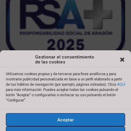
Gestionar el consentimiento
de las cookies
Utilizamos cookies propias y de terceros para fines analíticos y para
mostrarte publicidad personalizada en base a un perfil elaborado a partir
de tus hábitos de navegación (por ejemplo, páginas visitadas). Clica
AQUÍ
para más información. Puedes aceptar todas las cookies pulsando el
botón “Aceptar” o configurarlas o rechazar su uso pulsando el botón
Copyright © 2022 Ibersyd
“Configurar”.
I
L
T
Y
n
i
w
o
Aceptar
s
n
i
u
Aviso legal
Política de cookies