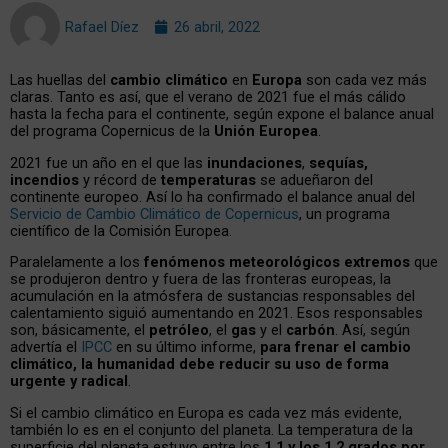
Rafael Díez
26 abril, 2022
Las huellas del
cambio climático
en
Europa
son cada vez más
claras. Tanto es así, que el verano de 2021 fue el más cálido
hasta la fecha para el continente, según expone el balance anual
del programa Copernicus de la
Unión Europea
.
2021 fue un año en el que las
inundaciones
,
sequías,
incendios
y récord de
temperaturas
se adueñaron del
continente europeo. Así lo ha confirmado el balance anual del
Servicio de Cambio Climático de Copernicus
, un programa
científico de la Comisión Europea.
Paralelamente a los
fenómenos meteorológicos extremos
que
se produjeron dentro y fuera de las fronteras europeas, la
acumulación en la atmósfera de sustancias responsables del
calentamiento siguió aumentando en 2021. Esos responsables
son, básicamente, el
petróleo
, el
gas
y el
carbón
. Así, según
advertía el
IPCC
en su último informe,
para frenar el cambio
climático, la humanidad debe reducir su uso de forma
urgente y radical
.
Si el cambio climático en Europa es cada vez más evidente,
también lo es en el conjunto del planeta. La temperatura de la
superficie del planeta estuvo entre los
1,1 y los 1,2 grados por