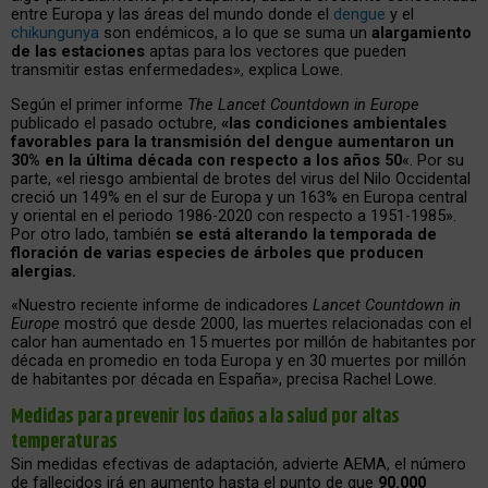
entre Europa y las áreas del mundo donde el
dengue
y el
chikungunya
son endémicos, a lo que se suma un
alargamiento
de las estaciones
aptas para los vectores que pueden
transmitir estas enfermedades», explica Lowe.
Según el primer informe
The Lancet Countdown in Europe
publicado el pasado octubre,
«las condiciones ambientales
favorables para la transmisión del dengue aumentaron un
30% en la última década con respecto a los años 50
«. Por su
parte, «el riesgo ambiental de brotes del virus del Nilo Occidental
creció un 149% en el sur de Europa y un 163% en Europa central
y oriental en el periodo 1986-2020 con respecto a 1951-1985».
Por otro lado, también
se está alterando la temporada de
floración de varias especies de árboles que producen
alergias.
«Nuestro reciente informe de indicadores
Lancet Countdown in
Europe
mostró que desde 2000, las muertes relacionadas con el
calor han aumentado en 15 muertes por millón de habitantes por
década en promedio en toda Europa y en 30 muertes por millón
de habitantes por década en España», precisa Rachel Lowe.
Medidas para prevenir los daños a la salud por altas
temperaturas
Sin medidas efectivas de adaptación, advierte AEMA, el número
de fallecidos irá en aumento hasta el punto de que
90.000