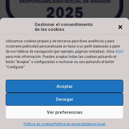
Gestionar el consentimiento
de las cookies
Utilizamos cookies propias y de terceros para fines analíticos y para
mostrarte publicidad personalizada en base a un perfil elaborado a partir
de tus hábitos de navegación (por ejemplo, páginas visitadas). Clica
AQUÍ
para más información. Puedes aceptar todas las cookies pulsando el
botón “Aceptar” o configurarlas o rechazar su uso pulsando el botón
Copyright © 2022 Ibersyd
“Configurar”.
I
L
T
Y
n
i
w
o
Aceptar
s
n
i
u
Aviso legal
Política de cookies
t
k
t
t
Denegar
Política de privacidad
Condiciones de compra
a
e
t
u
g
d
e
b
Ver preferencias
r
i
r
e
Política de cookies
Política de privacidad
Aviso legal
a
n