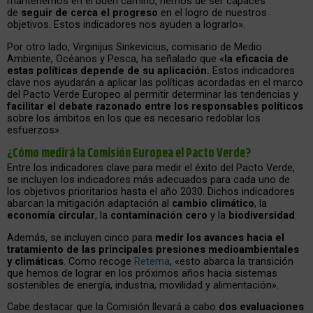
mantenernos en el buen camino, hemos de ser capaces
de
seguir de cerca el progreso
en el logro de nuestros
objetivos. Estos indicadores nos ayuden a lograrlo».
Por otro lado, Virginijus Sinkevicius, comisario de Medio
Ambiente, Océanos y Pesca, ha señalado que «
la eficacia de
estas políticas depende de su aplicación.
Estos indicadores
clave nos ayudarán a aplicar las políticas acordadas en el marco
del Pacto Verde Europeo al permitir determinar las tendencias y
facilitar el debate razonado entre los responsables políticos
sobre los ámbitos en los que es necesario redoblar los
esfuerzos».
¿Cómo medirá la Comisión Europea el Pacto Verde?
Entre los indicadores clave para medir el éxito del Pacto Verde,
se incluyen los indicadores más adecuados para cada uno de
los objetivos prioritarios hasta el año 2030. Dichos indicadores
abarcan la mitigación adaptación al
cambio climático
, la
economía circular
, la
contaminación cero
y la
biodiversidad
.
Además, se incluyen cinco para
medir los avances hacia el
tratamiento de las principales presiones medioambientales
y climáticas
. Como recoge
Retema
, «esto abarca la transición
que hemos de lograr en los próximos años hacia sistemas
sostenibles de energía, industria, movilidad y alimentación».
Cabe destacar que la Comisión llevará a cabo
dos evaluaciones