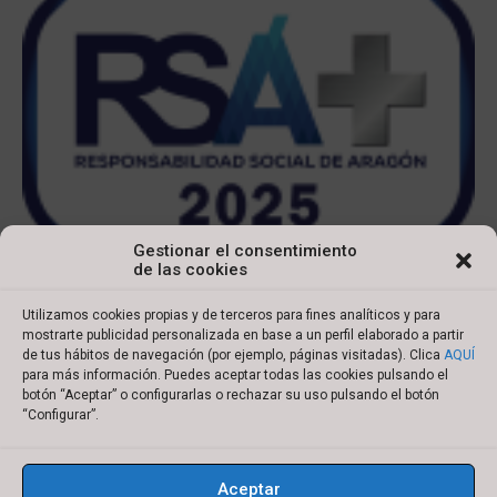
Gestionar el consentimiento
de las cookies
Utilizamos cookies propias y de terceros para fines analíticos y para
mostrarte publicidad personalizada en base a un perfil elaborado a partir
de tus hábitos de navegación (por ejemplo, páginas visitadas). Clica
AQUÍ
para más información. Puedes aceptar todas las cookies pulsando el
botón “Aceptar” o configurarlas o rechazar su uso pulsando el botón
Copyright © 2022 Ibersyd
“Configurar”.
I
L
T
Y
n
i
w
o
Aceptar