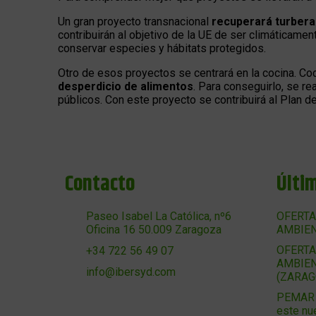
Un gran proyecto transnacional
recuperará turberas
contribuirán al objetivo de la UE de ser climáticam
conservar especies y hábitats protegidos.
Otro de esos proyectos se centrará en la cocina. C
desperdicio de alimentos
. Para conseguirlo, se r
públicos. Con este proyecto se contribuirá al Plan de
Contacto
Últi
Paseo Isabel La Católica, nº6
OFERTA
Oficina 16 50.009 Zaragoza
AMBIEN
OFERTA
+34 722 56 49 07
AMBIEN
info@ibersyd.com
(ZARAG
PEMAR 2
este nu