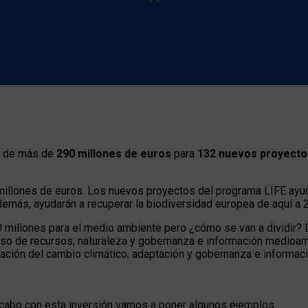
s de más de
290 millones de euros
para
132 nuevos proyecto
 millones de euros. Los nuevos proyectos del programa LIFE ayuda
emás, ayudarán a recuperar la biodiversidad europea de aquí a 2
illones para el medio ambiente pero ¿cómo se van a dividir? D
uso de recursos, naturaleza y gobernanza e información medioam
ación del cambio climático, adaptación y gobernanza e informaci
cabo con esta inversión vamos a poner algunos ejemplos.