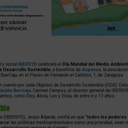
l y social
IBERSYD
celebrará el
Día Mundial del Medio Ambien
e Desarrollo Sostenible
, a beneficio de
Aspanoa
,
la asociación
 IberCaja, en el Paseo de Fernando el Católico, 1, de Zaragoza.
n cuento por cada Objetivo de Desarrollo Sostenible (ODS). Estos
ación Ibercaja
, Carmen Campos, el director general de IBERSYD
entos, como Eloy, Alicia, Leo y Elisa, de entre 6 y 11 años.
ible
lo (IBERSYD), Jesús Alijarde, confía en que “
todos los poderes 
marcar las políticas medioambientales como una prioridad, sean 
administración general de Estado”.