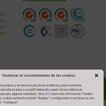
2021
2022
2023
2024
Gestionar el consentimiento de las cookies
l
Política de cookies
Política de privacidad
es propias y de terceros para fines analíticos y para mostrarte
nalizada en base a un perfil elaborado a partir de tus hábitos de
es de compra
ejemplo, páginas visitadas). Clica
AQUÍ
para más información. Puedes
s cookies pulsando el botón “Aceptar” o configurarlas o rechazar su uso
n “Configurar”.