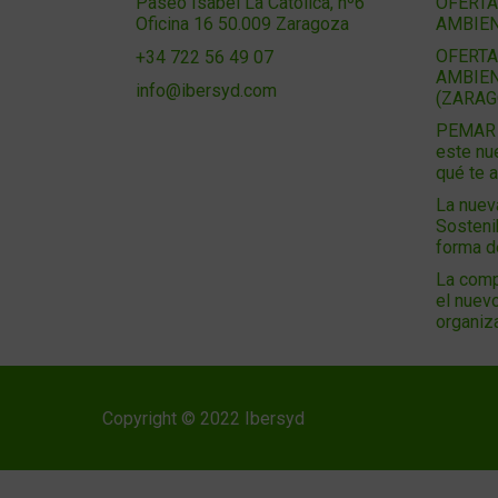
Paseo Isabel La Católica, nº6
OFERTA
Oficina 16 50.009 Zaragoza
AMBIEN
OFERTA
+34 722 56 49 07
AMBIEN
info@ibersyd.com
(ZARAG
PEMAR 2
este nu
qué te 
La nuev
Sosteni
forma 
La comp
el nuevo
organiz
Copyright © 2022 Ibersyd