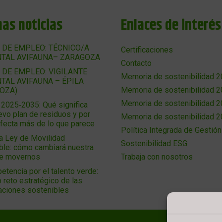
mas noticias
Enlaces de interés
 DE EMPLEO: TÉCNICO/A
Certificaciones
TAL AVIFAUNA– ZARAGOZA
Contacto
 DE EMPLEO: VIGILANTE
Memoria de sostenibilidad 
TAL AVIFAUNA – ÉPILA
Memoria de sostenibilidad 
OZA)
Memoria de sostenibilidad 
025‑2035: Qué significa
evo plan de residuos y por
Memoria de sostenibilidad 
afecta más de lo que parece
Política Integrada de Gestión
a Ley de Movilidad
Sostenibilidad ESG
ble: cómo cambiará nuestra
de movernos
Trabaja con nosotros
etencia por el talento verde:
 reto estratégico de las
aciones sostenibles