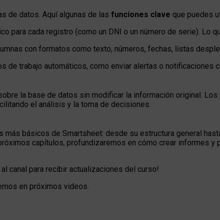
s de datos. Aquí algunas de las
funciones clave
que puedes uti
único para cada registro (como un DNI o un número de serie). Lo 
lumnas con formatos como texto, números, fechas, listas despl
jos de trabajo automáticos, como enviar alertas o notificaciones 
obre la base de datos sin modificar la información original. Lo
ilitando el análisis y la toma de decisiones.
s más básicos de Smartsheet: desde su estructura general hasta 
 próximos capítulos, profundizaremos en cómo crear informes y pa
al canal para recibir actualizaciones del curso!
remos en próximos videos.