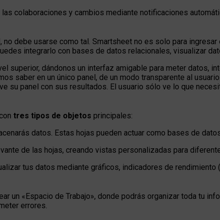
e las colaboraciones y cambios mediante notificaciones automáti
l, no debe usarse como tal. Smartsheet no es solo para ingresar
edes integrarlo con bases de datos relacionales, visualizar datos
vel superior, dándonos un interfaz amigable para meter datos, inter
os saber en un único panel, de un modo transparente al usuario
 ve su panel con sus resultados. El usuario sólo ve lo que necesi
 con
tres tipos de objetos
principales:
lmacenarás datos. Estas hojas pueden actuar como bases de datos
elevante de las hojas, creando vistas personalizadas para difere
ualizar tus datos mediante gráficos, indicadores de rendimiento 
ear un «Espacio de Trabajo», donde podrás organizar toda tu in
eter errores.