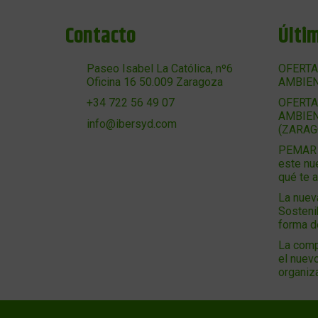
Contacto
Últi
Paseo Isabel La Católica, nº6
OFERTA
Oficina 16 50.009 Zaragoza
AMBIEN
OFERTA
+34 722 56 49 07
AMBIEN
info@ibersyd.com
(ZARAG
PEMAR 2
este nu
qué te 
La nuev
Sosteni
forma 
La comp
el nuevo
organiz