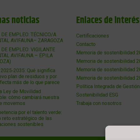
mas noticias
Enlaces de interés
 DE EMPLEO: TÉCNICO/A
Certificaciones
TAL AVIFAUNA– ZARAGOZA
Contacto
 DE EMPLEO: VIGILANTE
Memoria de sostenibilidad 
TAL AVIFAUNA – ÉPILA
Memoria de sostenibilidad 
OZA)
Memoria de sostenibilidad 
025‑2035: Qué significa
evo plan de residuos y por
Memoria de sostenibilidad 
afecta más de lo que parece
Política Integrada de Gestión
a Ley de Movilidad
Sostenibilidad ESG
ble: cómo cambiará nuestra
de movernos
Trabaja con nosotros
etencia por el talento verde:
 reto estratégico de las
aciones sostenibles