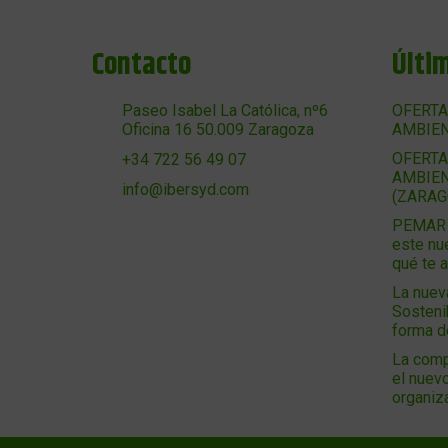
Contacto
Últi
Paseo Isabel La Católica, nº6
OFERTA
Oficina 16 50.009 Zaragoza
AMBIEN
OFERTA
+34 722 56 49 07
AMBIEN
info@ibersyd.com
(ZARAG
PEMAR 2
este nu
qué te 
La nuev
Sosteni
forma 
La comp
el nuevo
organiz