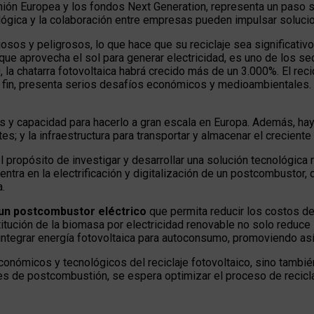
Unión Europea y los fondos Next Generation, representa un paso sig
ógica y la colaboración entre empresas pueden impulsar solucio
osos y peligrosos, lo que hace que su reciclaje sea significati
que aprovecha el sol para generar electricidad, es uno de los s
 la chatarra fotovoltaica habrá crecido más de un 3.000%. El re
 su fin, presenta serios desafíos económicos y medioambientales
les y capacidad para hacerlo a gran escala en Europa. Además, h
s; y la infraestructura para transportar y almacenar el crecient
el propósito de investigar y desarrollar una solución tecnológica 
entra en la electrificación y digitalización de un postcombustor
a.
 un postcombustor eléctrico
que permita reducir los costos d
ución de la biomasa por electricidad renovable no solo reduce
 integrar energía fotovoltaica para autoconsumo, promoviendo así
onómicos y tecnológicos del reciclaje fotovoltaico, sino también
nes de postcombustión, se espera optimizar el proceso de reciclaj