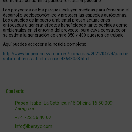
elementos del dominio público forestal ni pecuario”.
Los
proyectos de los parques i
ncluyen medidas para fomentar el
desarrollo socioeconómico y proteger las especies autóctonas.
Los estudios de impacto ambiental prevén actuaciones
enfocadas a generar efectos beneficiosos tanto sociales como
ambientales en el entorno del proyecto, para cuya construcción
se estima la generación de entre 350 y 400 puestos de trabajo.
Aquí puedes acceder a la noticia completa:
http://www.laopiniondezamora.es/comarcas/2021/04/24/parque-
solar-cobreros-afecta-zonas-48648058.html
Contacto
Paseo Isabel La Católica, nº6 Oficina 16 50.009
Zaragoza
+34 722 56 49 07
info@ibersyd.com