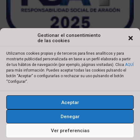
Gestionar el consentimiento
de las cookies
Utilizamos cookies propias y de terceros para fines analíticos y para
mostrarte publicidad personalizada en base a un perfil elaborado a partir
de tus hábitos de navegación (por ejemplo, páginas visitadas). Clica
AQUÍ
para más información. Puedes aceptar todas las cookies pulsando el
botón “Aceptar” o configurarlas o rechazar su uso pulsando el botón
Copyright © 2022 Ibersyd
“Configurar”.
I
L
T
Y
n
i
w
o
Aceptar
s
n
i
u
Aviso legal
Política de cookies
t
k
t
t
Denegar
Política de privacidad
Condiciones de compra
a
e
t
u
g
d
e
b
Ver preferencias
r
i
r
e