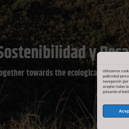
Sostenibilidad y Desa
ogether towards the ecological transiti
Utilizamos cooki
publicidad perso
navegación (por 
aceptar todas la
pulsando el botó
Acep