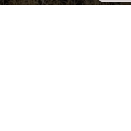
ed to sustainable development and the decarbonization of the e
omy: we can walk with you in tehe development of circular eco
and resolution of problems; in the studies, projects and profess
es.