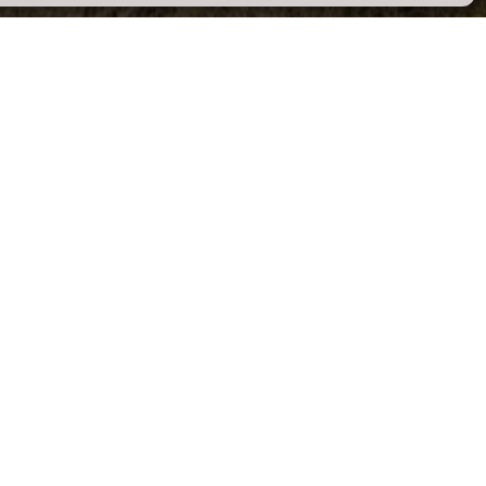
conomy.
nomy projects, renewable energies, self
ional services…