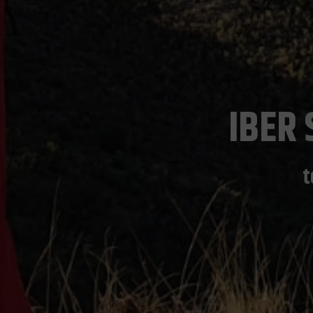
IBER 
t