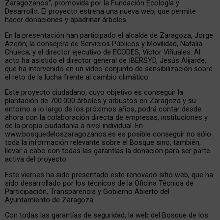
Zaragozanos”, promovida por la Fundación Ecología y
Desarrollo. El proyecto estrena una nueva web, que permite
hacer donaciones y apadrinar árboles.
En la presentación han participado el alcalde de Zaragoza, Jorge
Azcón; la consejera de Servicios Públicos y Movilidad, Natalia
Chueca; y el director ejecutivo de ECODES, Víctor Viñuales. Al
acto ha asistido el director general de IBERSYD, Jesús Alijarde,
que ha intervenido en un video conjunto de sensibilización sobre
el reto de la lucha frente al cambio climático.
Este proyecto ciudadano, cuyo objetivo es conseguir la
plantación de 700.000 árboles y arbustos en Zaragoza y su
entorno a lo largo de los próximos años, podrá contar desde
ahora con la colaboración directa de empresas, instituciones y
de la propia ciudadanía a nivel individual. En
www.bosquedeloszaragozanos.es es posible conseguir no sólo
toda la información relevante sobre el Bosque sino, también,
llevar a cabo con todas las garantías la donación para ser parte
activa del proyecto.
Este viernes ha sido presentado este renovado sitio web, que ha
sido desarrollado por los técnicos de la Oficina Técnica de
Participación, Transparencia y Gobierno Abierto del
Ayuntamiento de Zaragoza.
Con todas las garantías de seguridad, la web del Bosque de los