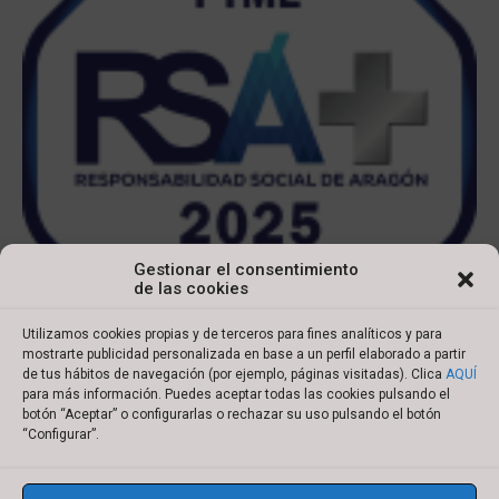
Gestionar el consentimiento
de las cookies
Utilizamos cookies propias y de terceros para fines analíticos y para
mostrarte publicidad personalizada en base a un perfil elaborado a partir
de tus hábitos de navegación (por ejemplo, páginas visitadas). Clica
AQUÍ
para más información. Puedes aceptar todas las cookies pulsando el
botón “Aceptar” o configurarlas o rechazar su uso pulsando el botón
Copyright © 2022 Ibersyd
“Configurar”.
I
L
T
Y