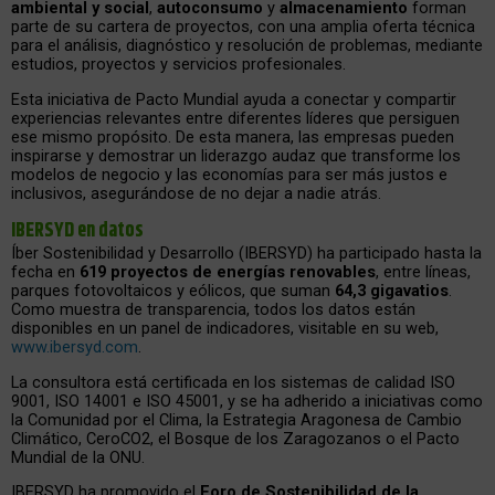
ambiental y social
,
autoconsumo
y
almacenamiento
forman
parte de su cartera de proyectos, con una amplia oferta técnica
para el análisis, diagnóstico y resolución de problemas, mediante
estudios, proyectos y servicios profesionales.
Esta iniciativa de Pacto Mundial ayuda a conectar y compartir
experiencias relevantes entre diferentes líderes que persiguen
ese mismo propósito. De esta manera, las empresas pueden
inspirarse y demostrar un liderazgo audaz que transforme los
modelos de negocio y las economías para ser más justos e
inclusivos, asegurándose de no dejar a nadie atrás.
IBERSYD en datos
Íber Sostenibilidad y Desarrollo (IBERSYD) ha participado hasta la
fecha en
619 proyectos de energías renovables
, entre líneas,
parques fotovoltaicos y eólicos, que suman
64,3 gigavatios
.
Como muestra de transparencia, todos los datos están
disponibles en un panel de indicadores, visitable en su web,
www.ibersyd.com
.
La consultora está certificada en los sistemas de calidad ISO
9001, ISO 14001 e ISO 45001, y se ha adherido a iniciativas como
la Comunidad por el Clima, la Estrategia Aragonesa de Cambio
Climático, CeroCO2, el Bosque de los Zaragozanos o el Pacto
Mundial de la ONU.
IBERSYD ha promovido el
Foro de Sostenibilidad de la