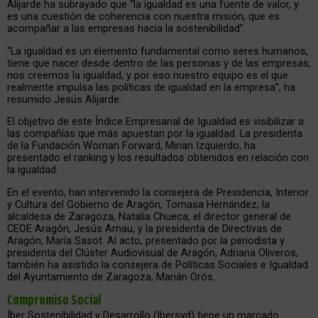
Alijarde ha subrayado que “la igualdad es una fuente de valor, y
es una cuestión de coherencia con nuestra misión, que es
acompañar a las empresas hacia la sostenibilidad”.
“La igualdad es un elemento fundamental como seres humanos,
tiene que nacer desde dentro de las personas y de las empresas,
nos creemos la igualdad, y por eso nuestro equipo es el que
realmente impulsa las políticas de igualdad en la empresa”, ha
resumido Jesús Alijarde.
El objetivo de este Índice Empresarial de Igualdad es visibilizar a
las compañías que más apuestan por la igualdad. La presidenta
de la Fundación Woman Forward, Mirian Izquierdo, ha
presentado el ranking y los resultados obtenidos en relación con
la igualdad.
En el evento, han intervenido la consejera de Presidencia, Interior
y Cultura del Gobierno de Aragón, Tomasa Hernández, la
alcaldesa de Zaragoza, Natalia Chueca, el director general de
CEOE Aragón, Jesús Arnau, y la presidenta de Directivas de
Aragón, María Sasot. Al acto, presentado por la periodista y
presidenta del Clúster Audiovisual de Aragón, Adriana Oliveros,
también ha asistido la consejera de Políticas Sociales e Igualdad
del Ayuntamiento de Zaragoza, Marián Orós.
Compromiso Social
Íber Sostenibilidad y Desarrollo (Ibersyd) tiene un marcado