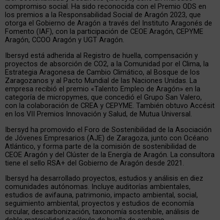
compromiso social. Ha sido reconocida con el Premio ODS en
los premios a la Responsabilidad Social de Aragón 2023, que
otorga el Gobierno de Aragón a través del Instituto Aragonés de
Fomento (IAF), con la participación de CEOE Aragón, CEPYME
Aragón, CCOO Aragón y UGT Aragón.
Ibersyd está adherida al Registro de huella, compensación y
proyectos de absorción de CO2, a la Comunidad por el Clima, la
Estrategia Aragonesa de Cambio Climático, al Bosque de los
Zaragozanos y al Pacto Mundial de las Naciones Unidas. La
empresa recibió el premio «Talento Empleo de Aragón» en la
categoría de micropymes, que concedió el Grupo San Valero,
con la colaboración de CREA y CEPYME. También obtuvo Accésit
en los VII Premios Innovación y Salud, de Mutua Universal.
Ibersyd ha promovido el Foro de Sostenibilidad de la Asociación
de Jóvenes Empresarios (AJE) de Zaragoza, junto con Océano
Atlántico, y forma parte de la comisión de sostenibilidad de
CEOE Aragón y del Clúster de la Energía de Aragón. La consultora
tiene el sello RSA+ del Gobierno de Aragón desde 2021.
Ibersyd ha desarrollado proyectos, estudios y análisis en diez
comunidades autónomas. Incluye auditorías ambientales,
estudios de avifauna, patrimonio, impacto ambiental, social,
seguimiento ambiental, proyectos y estudios de economía
circular, descarbonización, taxonomía sostenible, análisis de