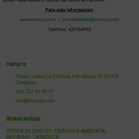
doble materialidad o cálculo de huella de carbono.
Para más información
:
www.ibersyd.com
/
sostenibilidad@ibersyd.com
Teléfono: 623164955
Contacto
Paseo Isabel La Católica, nº6 Oficina 16 50.009
Zaragoza
+34 722 56 49 07
info@ibersyd.com
Últimas noticias
OFERTA DE EMPLEO: TÉCNICO/A AMBIENTAL
AVIFAUNA– ZARAGOZA