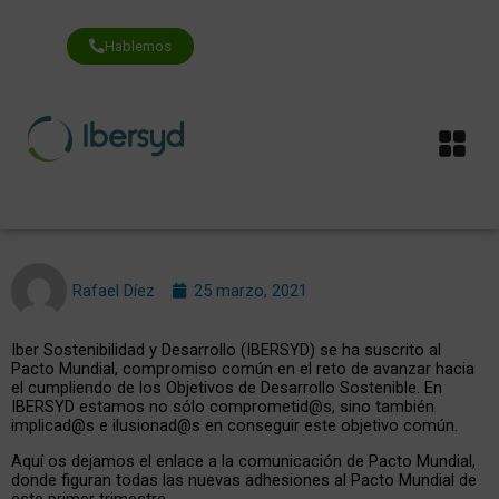
Ir
al
contenido
Hablemos
Me
Rafael Díez
25 marzo, 2021
Iber Sostenibilidad y Desarrollo (IBERSYD) se ha suscrito al
Pacto Mundial, compromiso común en el reto de avanzar hacia
el cumpliendo de los Objetivos de Desarrollo Sostenible. En
IBERSYD estamos no sólo comprometid@s, sino también
implicad@s e ilusionad@s en conseguir este objetivo común.
Aquí os dejamos el enlace a la comunicación de Pacto Mundial,
donde figuran todas las nuevas adhesiones al Pacto Mundial de
este primer trimestre.