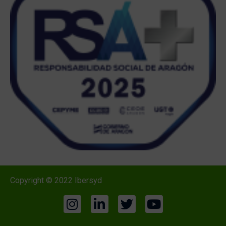
Copyright © 2022 Ibersyd
I
L
T
Y
n
i
w
o