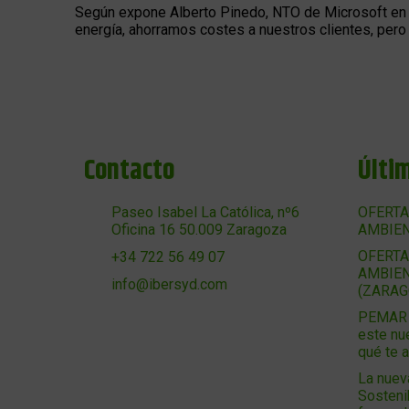
Según expone Alberto Pinedo, NTO de Microsoft en 
energía, ahorramos costes a nuestros clientes, per
Contacto
Últi
Paseo Isabel La Católica, nº6
OFERTA
Oficina 16 50.009 Zaragoza
AMBIEN
OFERTA
+34 722 56 49 07
AMBIEN
info@ibersyd.com
(ZARAG
PEMAR 2
este nu
qué te 
La nuev
Sosteni