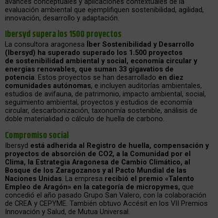
avances conceptuales y aplicaciones contextuales de la
evaluación ambiental que ejemplifiquen sostenibilidad, agilidad,
innovación, desarrollo y adaptación.
Ibersyd supera los 1500 proyectos
La consultora aragonesa
Íber Sostenibilidad y Desarrollo
(Ibersyd) ha superado superado los 1.500 proyectos
de sostenibilidad ambiental y social, economía circular y
energías renovables, que suman 33 gigavatios de
potencia
. Estos proyectos se han desarrollado
en diez
comunidades autónomas
, e incluyen auditorías ambientales,
estudios de avifauna, de patrimonio, impacto ambiental, social,
seguimiento ambiental, proyectos y estudios de economía
circular, descarbonización, taxonomía sostenible, análisis de
doble materialidad o cálculo de huella de carbono.
Compromiso social
Ibersyd
está adherida al Registro de huella, compensación y
proyectos de absorción de CO2, a la Comunidad por el
Clima, la Estrategia Aragonesa de Cambio Climático, al
Bosque de los Zaragozanos y al Pacto Mundial de las
Naciones Unidas
. La empresa
recibió el premio «Talento
Empleo de Aragón» en la categoría de micropymes,
que
concedió el año pasado Grupo San Valero, con la colaboración
de CREA y CEPYME. También obtuvo Accésit en los VII Premios
Innovación y Salud, de Mutua Universal.