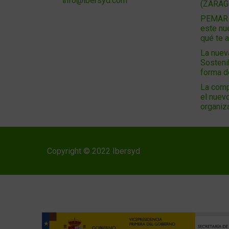
info@ibersyd.com
(ZARAG
PEMAR 2
este nu
qué te 
La nuev
Sosteni
forma 
La comp
el nuevo
organiz
Copyright © 2022 Ibersyd