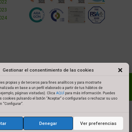
2022
2023
2024
Gestionar el consentimiento de las cookies
l
Política de cookies
Política de privacidad
es propias y de terceros para fines analíticos y para mostrarte
nalizada en base a un perfil elaborado a partir de tus hábitos de
es de compra
ejemplo, páginas visitadas). Clica
AQUÍ
para más información. Puedes
s cookies pulsando el botón “Aceptar” o configurarlas o rechazar su uso
n “Configurar”.
tar
Denegar
Ver preferencias