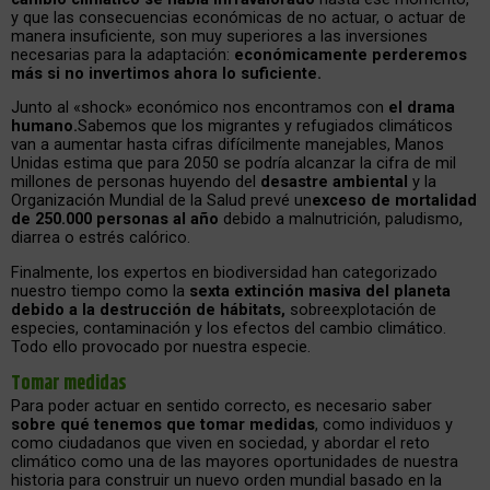
y que las consecuencias económicas de no actuar, o actuar de
manera insuficiente, son muy superiores a las inversiones
necesarias para la adaptación:
económicamente perderemos
más si no invertimos ahora lo suficiente.
Junto al «shock» económico nos encontramos con
el drama
humano.
Sabemos que los migrantes y refugiados climáticos
van a aumentar hasta cifras difícilmente manejables, Manos
Unidas estima que para 2050 se podría alcanzar la cifra de mil
millones de personas huyendo del
desastre ambiental
y la
Organización Mundial de la Salud prevé un
exceso de mortalidad
de 250.000 personas al año
debido a malnutrición, paludismo,
diarrea o estrés calórico.
Finalmente, los expertos en biodiversidad han categorizado
nuestro tiempo como la
sexta extinción masiva del planeta
debido a la destrucción de hábitats,
sobreexplotación de
especies, contaminación y los efectos del cambio climático.
Todo ello provocado por nuestra especie.
Tomar medidas
Para poder actuar en sentido correcto, es necesario saber
sobre qué tenemos que tomar medidas
, como individuos y
como ciudadanos que viven en sociedad, y abordar el reto
climático como una de las mayores oportunidades de nuestra
historia para construir un nuevo orden mundial basado en la