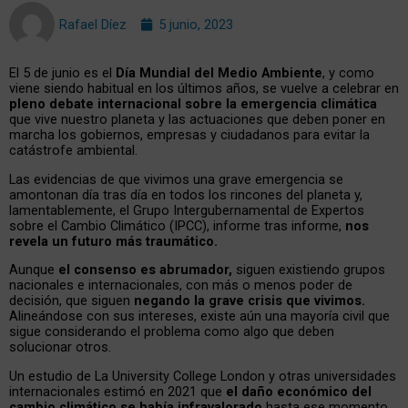
Rafael Díez
5 junio, 2023
El 5 de junio es el
Día Mundial del Medio Ambiente
, y como
viene siendo habitual en los últimos años, se vuelve a celebrar en
pleno debate internacional sobre la emergencia climática
que vive nuestro planeta y las actuaciones que deben poner en
marcha los gobiernos, empresas y ciudadanos para evitar la
catástrofe ambiental.
Las evidencias de que vivimos una grave emergencia se
amontonan día tras día en todos los rincones del planeta y,
lamentablemente, el Grupo Intergubernamental de Expertos
sobre el Cambio Climático (IPCC), informe tras informe,
nos
revela un futuro más traumático.
Aunque
el consenso es abrumador,
siguen existiendo grupos
nacionales e internacionales, con más o menos poder de
decisión, que siguen
negando la grave crisis que vivimos.
Alineándose con sus intereses, existe aún una mayoría civil que
sigue considerando el problema como algo que deben
solucionar otros.
Un estudio de La University College London y otras universidades
internacionales estimó en 2021 que
el daño económico del
cambio climático se había infravalorado
hasta ese momento,