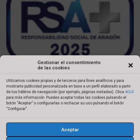
Gestionar el consentimiento
de las cookies
Utilizamos cookies propias y de terceros para fines analíticos y para
mostrarte publicidad personalizada en base a un perfil elaborado a partir
de tus hábitos de navegación (por ejemplo, páginas visitadas). Clica
AQUÍ
para más información. Puedes aceptar todas las cookies pulsando el
botón “Aceptar” o configurarlas o rechazar su uso pulsando el botón
Copyright © 2022 Ibersyd
“Configurar”.
I
L
T
Y
n
i
w
o
Aceptar
s
n
i
u
Aviso legal
Política de cookies