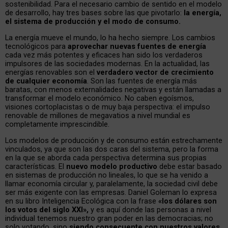
sostenibilidad. Para el necesario cambio de sentido en el modelo
de desarrollo, hay tres bases sobre las que pivotarlo:
la energía,
el sistema de producción y el modo de consumo.
La energía mueve el mundo, lo ha hecho siempre. Los cambios
tecnológicos para
aprovechar nuevas fuentes de energía
cada vez más potentes y eficaces han sido los verdaderos
impulsores de las sociedades modernas. En la actualidad, las
energías renovables son el
verdadero vector de crecimiento
de cualquier economía
. Son las fuentes de energía más
baratas, con menos externalidades negativas y están llamadas a
transformar el modelo económico. No caben egoísmos,
visiones cortoplacistas o de muy baja perspectiva: el impulso
renovable de millones de megavatios a nivel mundial es
completamente imprescindible.
Los modelos de producción y de consumo están estrechamente
vinculados, ya que son las dos caras del sistema, pero la forma
en la que se aborda cada perspectiva determina sus propias
características. El
nuevo modelo productivo
debe estar basado
en sistemas de producción no lineales, lo que se ha venido a
llamar economía circular y, paralelamente, la sociedad civil debe
ser más exigente con las empresas. Daniel Goleman lo expresa
en su libro Inteligencia Ecológica con la frase
«los dólares son
los votos del siglo XXI»,
y es aquí donde las personas a nivel
individual tenemos nuestro gran poder en las democracias; no
solo votando, sino
siendo consecuente con nuestros valores