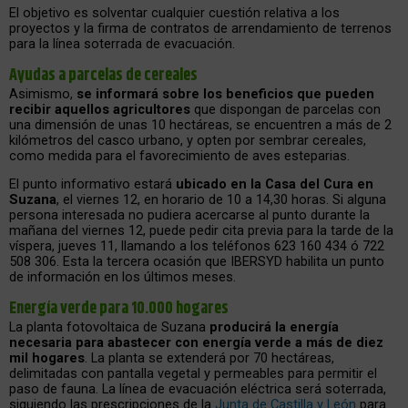
El objetivo es solventar cualquier cuestión relativa a los
proyectos y la firma de contratos de arrendamiento de terrenos
para la línea soterrada de evacuación.
Ayudas a parcelas de cereales
Asimismo,
se informará sobre los beneficios que pueden
recibir aquellos agricultores
que dispongan de parcelas con
una dimensión de unas 10 hectáreas, se encuentren a más de 2
kilómetros del casco urbano, y opten por sembrar cereales,
como medida para el favorecimiento de aves esteparias.
El punto informativo estará
ubicado en la Casa del Cura en
Suzana
, el viernes 12, en horario de 10 a 14,30 horas. Si alguna
persona interesada no pudiera acercarse al punto durante la
mañana del viernes 12, puede pedir cita previa para la tarde de la
víspera, jueves 11, llamando a los teléfonos 623 160 434 ó 722
508 306. Esta la tercera ocasión que IBERSYD habilita un punto
de información en los últimos meses.
Energía verde para 10.000 hogares
La planta fotovoltaica de Suzana
producirá la energía
necesaria para abastecer con energía verde a más de diez
mil hogares
. La planta se extenderá por 70 hectáreas,
delimitadas con pantalla vegetal y permeables para permitir el
paso de fauna. La línea de evacuación eléctrica será soterrada,
siguiendo las prescripciones de la
Junta de Castilla y León
para