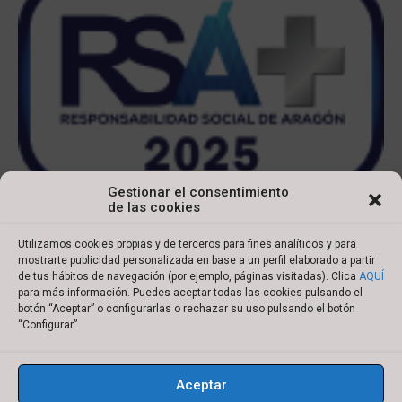
Gestionar el consentimiento
de las cookies
Utilizamos cookies propias y de terceros para fines analíticos y para
mostrarte publicidad personalizada en base a un perfil elaborado a partir
de tus hábitos de navegación (por ejemplo, páginas visitadas). Clica
AQUÍ
para más información. Puedes aceptar todas las cookies pulsando el
botón “Aceptar” o configurarlas o rechazar su uso pulsando el botón
Copyright © 2022 Ibersyd
“Configurar”.
I
L
T
Y
n
i
w
o
Aceptar
s
n
i
u