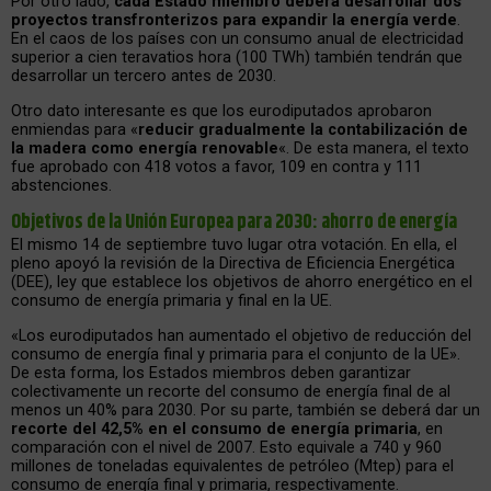
Por otro lado,
cada Estado miembro deberá desarrollar dos
proyectos transfronterizos para expandir la energía verde
.
En el caos de los países con un consumo anual de electricidad
superior a cien teravatios hora (100 TWh) también tendrán que
desarrollar un tercero antes de 2030.
Otro dato interesante es que los eurodiputados aprobaron
enmiendas para «
reducir gradualmente la contabilización de
la madera como energía renovable
«. De esta manera, el texto
fue aprobado con 418 votos a favor, 109 en contra y 111
abstenciones.
Objetivos de la Unión Europea para 2030: ahorro de energía
El mismo 14 de septiembre tuvo lugar otra votación. En ella, el
pleno apoyó la revisión de la Directiva de Eficiencia Energética
(DEE), ley que establece los objetivos de ahorro energético en el
consumo de energía primaria y final en la UE.
«Los eurodiputados han aumentado el objetivo de reducción del
consumo de energía final y primaria para el conjunto de la UE».
De esta forma, los Estados miembros deben garantizar
colectivamente un recorte del consumo de energía final de al
menos un 40% para 2030. Por su parte, también se deberá dar un
recorte del 42,5% en el consumo de energía primaria
, en
comparación con el nivel de 2007. Esto equivale a 740 y 960
millones de toneladas equivalentes de petróleo (Mtep) para el
consumo de energía final y primaria, respectivamente.