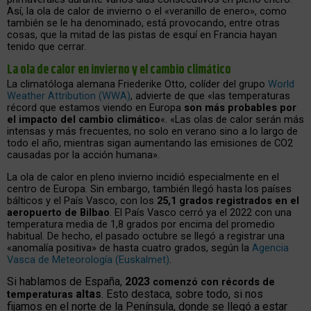
Así, la ola de calor de invierno o el «veranillo de enero», como
también se le ha denominado, está provocando, entre otras
cosas, que la mitad de las pistas de esquí en Francia hayan
tenido que cerrar.
La ola de calor en invierno y el cambio climático
La climatóloga alemana Friederike Otto, colíder del grupo
World
Weather Attribution (WWA)
, advierte de que «las temperaturas
récord que estamos viendo en Europa
son más probables por
el impacto del cambio climático
«. «Las olas de calor serán más
intensas y más frecuentes, no solo en verano sino a lo largo de
todo el año, mientras sigan aumentando las emisiones de CO2
causadas por la acción humana».
La ola de calor en pleno invierno incidió especialmente en el
centro de Europa. Sin embargo, también llegó hasta los países
bálticos y el País Vasco, con los
25,1 grados registrados en el
aeropuerto de Bilbao
. El País Vasco cerró ya el 2022 con una
temperatura media de 1,8 grados por encima del promedio
habitual. De hecho, el pasado octubre se llegó a registrar una
«anomalía positiva» de hasta cuatro grados, según la
Agencia
Vasca de Meteorología (Euskalmet)
.
Si hablamos de España,
2023
comenzó con récords de
altas
. Esto destaca, sobre todo, si nos
temperaturas
fijamos en el norte de la Península, donde se llegó a estar