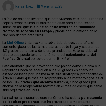
Rafael Díez
9 enero, 2023
La ‘ola de calor de invierno’ que está viviendo este año Europa ha
dejado temperaturas inusualmente altas para estas fechas.
Tanto es así, que
la ola de calor de invierno ha fulminado
cientos de récords en Europa
y puede ser un anticipo de lo
que nos depara este 2023.
La
Met Office
británica ya ha advertido de que, este año, el
aumento global de las temperaturas puede llegar y superar los
1,2 grados por encima de la era preindustrial. Esto se debe al
efecto que puede tener el fenómeno del
calentamiento del
Pacífico Oriental
conocido como ‘
El Niño
‘.
Esta anomalía que ha provocado que países como Polonia o la
República Checa se acerquen a los 20 grados en enero, ha
estado causada por una masa de aire subtropical procedente de
África. El dato que más ha sorprendido a los meteorólogos es el
de los
18,9 grados que alcanzó Varsovia
, cinco grados por
encima de la temperatura máxima en el mes de enero que había
sido registrada en 1993.
Lo realmente inusual de este fenómeno ha sido la
persistencia
de las altas presiones
, que ha provocado temperaturas
primaverales durante varios días consecutivos en pleno enero.