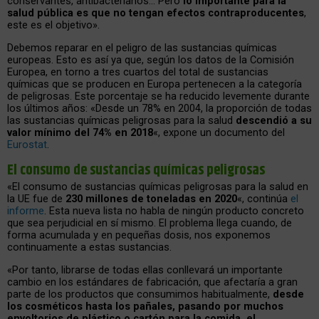
conservantes, antibacterianos… Pero
lo importante para la
salud pública es que no tengan efectos contraproducentes
,
este es el objetivo».
Debemos reparar en el peligro de las sustancias químicas
europeas. Esto es así ya que, según los datos de la Comisión
Europea, en torno a tres cuartos del total de sustancias
químicas que se producen en Europa pertenecen a la categoría
de peligrosas. Este porcentaje se ha reducido levemente durante
los últimos años: «Desde un 78% en 2004, la proporción de todas
las sustancias químicas peligrosas para la salud
descendió a su
valor mínimo del 74% en 2018
«, expone un documento del
Eurostat
.
El consumo de sustancias químicas peligrosas
«El consumo de sustancias químicas peligrosas para la salud en
la UE fue de
230 millones de toneladas en 2020
«, continúa
el
informe
. Esta nueva lista no habla de ningún producto concreto
que sea perjudicial en sí mismo. El problema llega cuando, de
forma acumulada y en pequeñas dosis, nos exponemos
continuamente a estas sustancias.
«Por tanto, librarse de todas ellas conllevará un importante
cambio en los estándares de fabricación, que afectaría a gran
parte de los productos que consumimos habitualmente,
desde
los cosméticos hasta los pañales, pasando por muchos
envoltorios de plástico o cartón para la comida, el