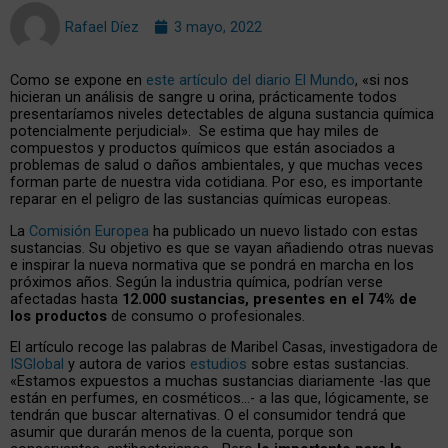
Rafael Díez
3 mayo, 2022
Como se expone en
este artículo del diario El Mundo
, «si nos
hicieran un análisis de sangre u orina, prácticamente todos
presentaríamos niveles detectables de alguna sustancia química
potencialmente perjudicial». Se estima que hay miles de
compuestos y productos químicos que están asociados a
problemas de salud o daños ambientales, y que muchas veces
forman parte de nuestra vida cotidiana. Por eso, es importante
reparar en el peligro de las sustancias químicas europeas.
La
Comisión Europea
ha publicado un nuevo listado con estas
sustancias. Su objetivo es que se vayan añadiendo otras nuevas
e inspirar la nueva normativa que se pondrá en marcha en los
próximos años. Según la industria química, podrían verse
afectadas hasta
12.000 sustancias, presentes en el 74% de
los productos
de consumo o profesionales.
El artículo recoge las palabras de Maribel Casas, investigadora de
ISGlobal
y autora de varios
estudios
sobre estas sustancias.
«Estamos expuestos a muchas sustancias diariamente -las que
están en perfumes, en cosméticos…- a las que, lógicamente, se
tendrán que buscar alternativas. O el consumidor tendrá que
asumir que durarán menos de la cuenta, porque son