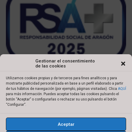
Gestionar el consentimiento
de las cookies
Utilizamos cookies propias y de terceros para fines analíticos y para
mostrarte publicidad personalizada en base a un perfil elaborado a partir
de tus hábitos de navegación (por ejemplo, páginas visitadas). Clica
AQUÍ
para más información. Puedes aceptar todas las cookies pulsando el
botón “Aceptar” o configurarlas o rechazar su uso pulsando el botón
Copyright © 2022 Ibersyd
“Configurar”.
I
L
T
Y
n
i
w
o
Aceptar
s
n
i
u
Aviso legal
Política de cookies