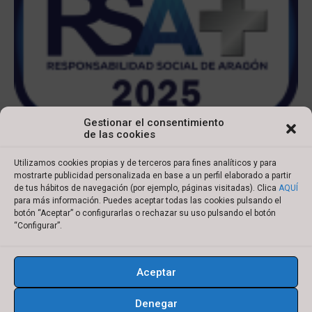
Gestionar el consentimiento
de las cookies
Utilizamos cookies propias y de terceros para fines analíticos y para
mostrarte publicidad personalizada en base a un perfil elaborado a partir
de tus hábitos de navegación (por ejemplo, páginas visitadas). Clica
AQUÍ
para más información. Puedes aceptar todas las cookies pulsando el
botón “Aceptar” o configurarlas o rechazar su uso pulsando el botón
Copyright © 2022 Ibersyd
“Configurar”.
I
L
T
Y
n
i
w
o
Aceptar
s
n
i
u
Aviso legal
Política de cookies
t
k
t
t
Denegar
Política de privacidad
Condiciones de compra