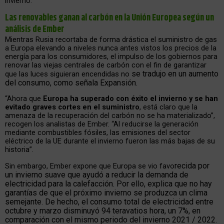
invierno.
Las renovables ganan al carbón en la Unión Europea según un
análisis de Ember
Mientras Rusia recortaba de forma drástica el suministro de gas
a Europa elevando a niveles nunca antes vistos los precios de la
energía para los consumidores, el impulso de los gobiernos para
renovar las viejas centrales de carbón con el fin de garantizar
se tradujo en un aumento
que las luces siguieran encendidas no
del consumo, como señala Expansión.
“Ahora que
Europa ha superado con éxito el invierno y se han
evitado graves cortes en el suministro
, está claro que la
amenaza de la recuperación del carbón no se ha materializado”,
recogen los analistas de Ember. “Al reducirse la generación
mediante combustibles fósiles, las emisiones del sector
eléctrico de la UE durante el invierno fueron las más bajas de su
historia”.
recida por
Sin embargo, Ember expone que Europa se vio favo
un invierno suave que ayudó a reducir la demanda de
electricidad para la calefacción. Por ello, explica que no hay
garantías de que el próximo invierno se produzca un clima
semejante. De hecho, e
l consumo total de electricidad entre
octubre y marzo disminuyó 94 teravatios hora, un 7%, en
comparación con el mismo periodo del invierno 2021 / 2022.