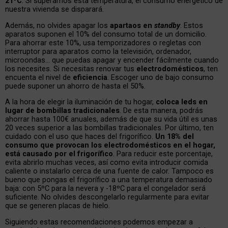
21ºC
. Si superamos esta temperatura, el consumo energético de
nuestra vivienda se disparará.
Además, no olvides apagar los
apartaos en
standby
. Estos
aparatos suponen el 10% del consumo total de un domicilio.
Para ahorrar este 10%, usa temporizadores o regletas con
interruptor para aparatos como la televisión, ordenador,
microondas… que puedas apagar y encender fácilmente cuando
los necesites. Si necesitas renovar tus
electrodomésticos
, ten
encuenta el nivel de
eficiencia
. Escoger uno de bajo consumo
puede suponer un ahorro de hasta el 50%.
A la hora de elegir la iluminación de tu hogar,
coloca leds en
lugar de bombillas tradicionales
. De esta manera, podrás
ahorrar hasta 100€ anuales, además de que su vida útil es unas
20 veces superior a las bombillas tradicionales. Por último, ten
cuidado con el uso que haces del frigorífico.
Un 18% del
consumo que provocan los electrodomésticos en el hogar,
está causado por el frigorífico
. Para reducir este porcentaje,
evita abrirlo muchas veces, así como evita introducir comida
caliente o instalarlo cerca de una fuente de calor. Tampoco es
bueno que pongas el frigorífico a una temperatura demasiado
baja: con 5ºC para la nevera y -18ºC para el congelador será
suficiente. No olvides descongelarlo regularmente para evitar
que se generen placas de hielo.
Siguiendo estas recomendaciones podemos empezar a