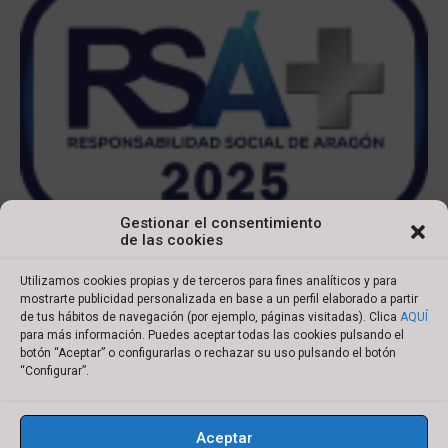
Gestionar el consentimiento
de las cookies
Utilizamos cookies propias y de terceros para fines analíticos y para
mostrarte publicidad personalizada en base a un perfil elaborado a partir
de tus hábitos de navegación (por ejemplo, páginas visitadas). Clica
AQUÍ
para más información. Puedes aceptar todas las cookies pulsando el
botón “Aceptar” o configurarlas o rechazar su uso pulsando el botón
Copyright © 2022 Ibersyd
“Configurar”.
I
L
T
Y
n
i
w
o
Aceptar