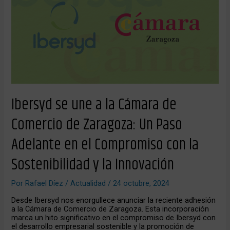
la
Cámara
de
Comercio
de
Zaragoza:
Un
Paso
Adelante
en
el
Ibersyd se une a la Cámara de
Compromiso
con
Comercio de Zaragoza: Un Paso
la
Sostenibilidad
y
Adelante en el Compromiso con la
la
Innovación
Sostenibilidad y la Innovación
Por
Rafael Díez
/
Actualidad
/
24 octubre, 2024
Desde Ibersyd nos enorgullece anunciar la reciente adhesión
a la Cámara de Comercio de Zaragoza. Esta incorporación
marca un hito significativo en el compromiso de Ibersyd con
el desarrollo empresarial sostenible y la promoción de