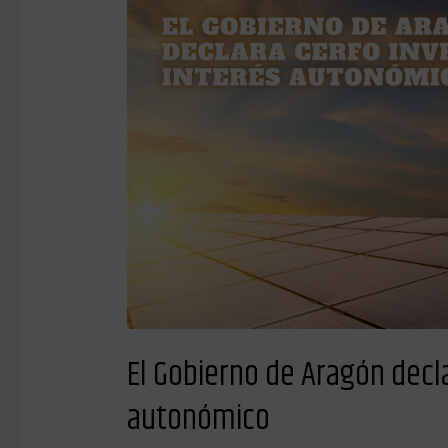
Gobierno
de
Aragón
declara
CERFO
inversión
de
interés
autonómico
El Gobierno de Aragón decla
autonómico