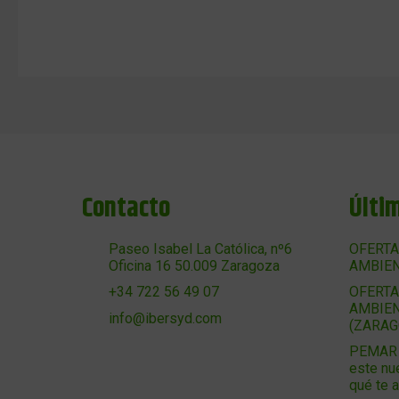
Contacto
Últi
Paseo Isabel La Católica, nº6
OFERTA
Oficina 16 50.009 Zaragoza
AMBIEN
OFERTA
+34 722 56 49 07
AMBIEN
info@ibersyd.com
(ZARAG
PEMAR 2
este nu
qué te 