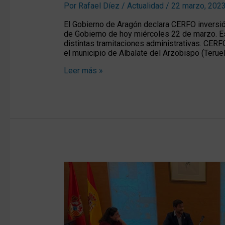
Por
Rafael Díez
/
Actualidad
/
22 marzo, 202
El Gobierno de Aragón declara CERFO inversió
de Gobierno de hoy miércoles 22 de marzo. Est
distintas tramitaciones administrativas. CERFO
el municipio de Albalate del Arzobispo (Teruel
Leer más »
CERFO
en
La
Comarca