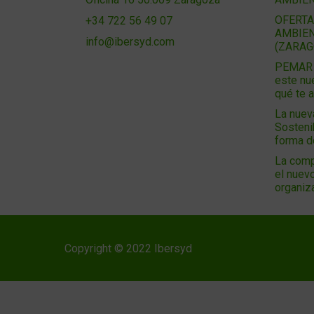
OFERTA
+34 722 56 49 07
AMBIEN
info@ibersyd.com
(ZARAG
PEMAR 2
este nu
qué te 
La nuev
Sosteni
forma 
La comp
el nuevo
organiz
Copyright © 2022 Ibersyd