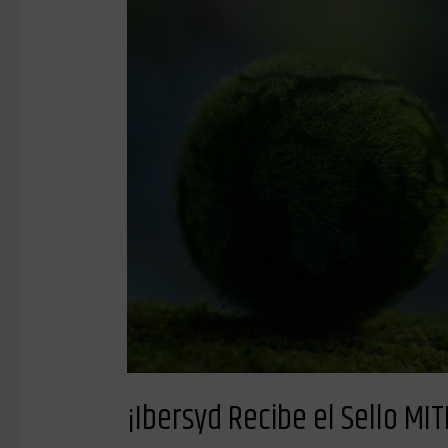
Recibe
el
Sello
MITECO
Cálculo
2023!
¡Ibersyd Recibe el Sello MI