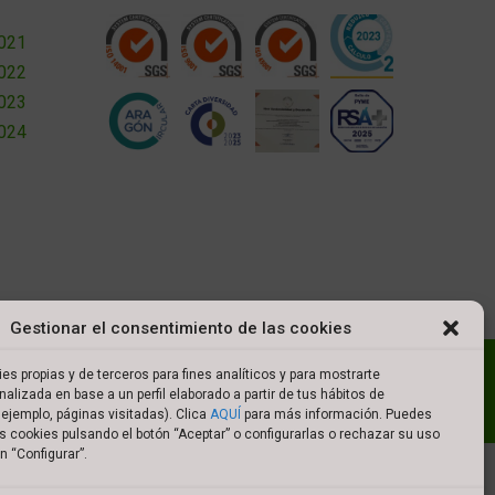
2021
2022
2023
2024
Gestionar el consentimiento de las cookies
l
Política de cookies
Política de privacidad
es propias y de terceros para fines analíticos y para mostrarte
nalizada en base a un perfil elaborado a partir de tus hábitos de
es de compra
ejemplo, páginas visitadas). Clica
AQUÍ
para más información. Puedes
s cookies pulsando el botón “Aceptar” o configurarlas o rechazar su uso
n “Configurar”.