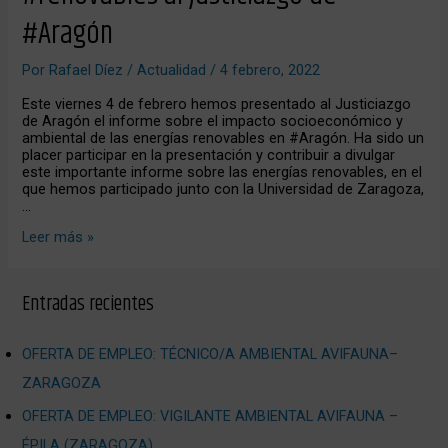
#renovables
#Aragón
al
Justiciazgo
de
Por
Rafael Díez
/
Actualidad
/
4 febrero, 2022
#Aragón
Este viernes 4 de febrero hemos presentado al Justiciazgo
de Aragón el informe sobre el impacto socioeconómico y
ambiental de las energías renovables en #Aragón. Ha sido un
placer participar en la presentación y contribuir a divulgar
este importante informe sobre las energías renovables, en el
que hemos participado junto con la Universidad de Zaragoza,
…
Leer más »
Entradas recientes
OFERTA DE EMPLEO: TÉCNICO/A AMBIENTAL AVIFAUNA–
ZARAGOZA
OFERTA DE EMPLEO: VIGILANTE AMBIENTAL AVIFAUNA –
ÉPILA (ZARAGOZA)