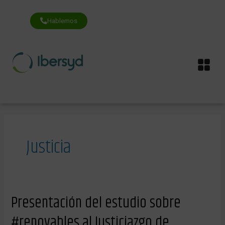
Ir
al
contenido
Hablemos
Me
Justicia
Presentación
Presentación del estudio sobre
del
estudio
#renovables al Justiciazgo de
sobre