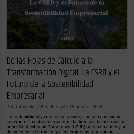
Cálculo
a
la
Transformación
Digital:
La
CSRD
y
el
Futuro
de
De las Hojas de Cálculo a la
la
Sostenibilidad
Transformación Digital: La CSRD y el
Empresarial
Futuro de la Sostenibilidad
Empresarial
Por
Rafael Díez
/
Blog Ibersyd
/
16 octubre, 2024
La sostenibilidad ya no es una opción, sino una necesidad
imperante. La entrada en vigor de la Directiva de Información
sobre Sostenibilidad Corporativa (CSRD) marca un antes y un
después en la forma en que las empresas reportan su