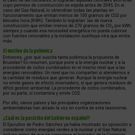
cuyo permiso de construcción se expida antes de 2045. En el
caso del Gas Natural, lo obtendrían todas las plantas en
funcionamiento que emitan menos de 100 gramos de CO2 por
kilovatio hora (KWh). También lo lograrían las de nueva
construcción que emitan menos de 270 gramos de CO₂ por kWh
siempre y cuando esa necesidad energética no pueda cubrirse
con fuentes renovables y la instalación sustituya otra que emita
más.
El motivo de la polémica
Entonces, ¿por qué suscita tanta polémica la propuesta de
Bruselas? En resumen, porque pone a la energía nuclear y a la
procedente de ciclos combinados en el mismo nivel que a las
energías renovables. Un nivel que no comparten si atendemos a
la cantidad de residuos que generan. Aunque la energía nuclear
no emite gases de efecto invernadero, sí que genera residuos de
difícil gestión ambiental. La procedente de ciclos combinados,
por su parte, sí contamina y emite CO2.
Por ello, varios países y las principales organizaciones
ambientalistas han alzado la voz en contra de esta taxonomía.
¿Cuál es la posición del Gobierno español?
El Ejecutivo de Pedro Sánchez ya había mostrado su oposición a
considerar como energías verdes a la nuclear y el Gas Natural,
incluso antes de que se conociese el borrador de la Comisión