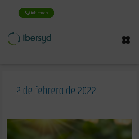
Ir
al
contenido
Hablemos
Me
2 de febrero de 2022
RESET:
un
nuevo
proyecto