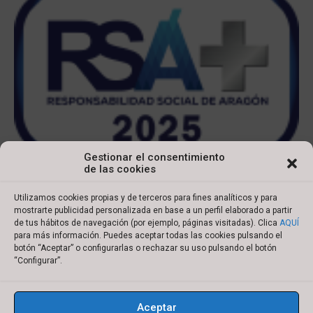
Gestionar el consentimiento
de las cookies
Utilizamos cookies propias y de terceros para fines analíticos y para
mostrarte publicidad personalizada en base a un perfil elaborado a partir
de tus hábitos de navegación (por ejemplo, páginas visitadas). Clica
AQUÍ
para más información. Puedes aceptar todas las cookies pulsando el
botón “Aceptar” o configurarlas o rechazar su uso pulsando el botón
Copyright © 2022 Ibersyd
“Configurar”.
I
L
T
Y
n
i
w
o
Aceptar