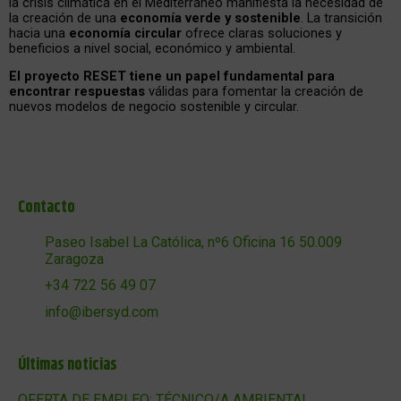
la crisis climática en el Mediterráneo manifiesta la necesidad de
la creación de una
economía verde y sostenible
. La transición
hacia una
economía circular
ofrece claras soluciones y
beneficios a nivel social, económico y ambiental.
El proyecto RESET tiene un papel fundamental para
encontrar respuestas
válidas para fomentar la creación de
nuevos modelos de negocio sostenible y circular.
Contacto
Paseo Isabel La Católica, nº6 Oficina 16 50.009
Zaragoza
+34 722 56 49 07
info@ibersyd.com
Últimas noticias
OFERTA DE EMPLEO: TÉCNICO/A AMBIENTAL