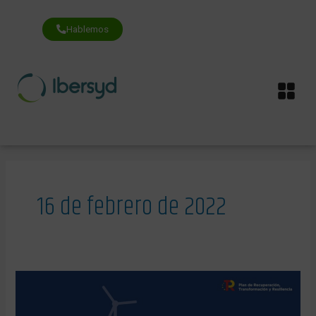
Ir
al
contenido
Hablemos
Me
16 de febrero de 2022
Los
tres
pilares
de