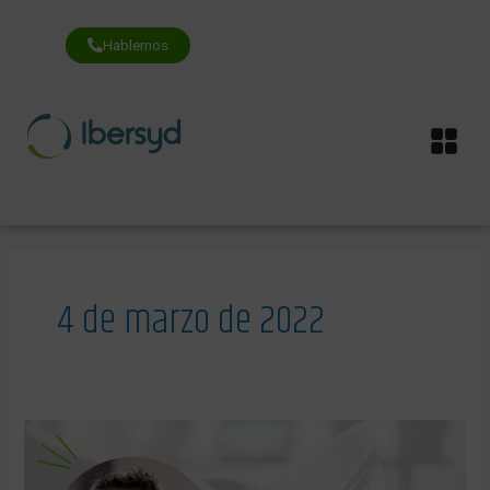
Ir
al
contenido
Hablemos
Me
4 de marzo de 2022
Por
un
nuevo
modelo